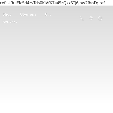
ref:iURuiEIc5d4zvTds0KlVfK7a45zQzx5TJ6Jow2IhoFg:ref
Shop
Über uns
Ort
Kontakt