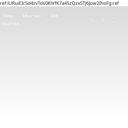
ref:iURuiEIc5d4zvTds0KlVfK7a45zQzx5TJ6Jow2IhoFg:ref
Shop
Über uns
Ort
Kontakt