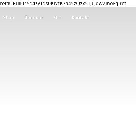
ref:iURuiEIc5d4zvTds0KlVfK7a45zQzx5TJ6Jow2IhoFg:ref
Shop
Über uns
Ort
Kontakt