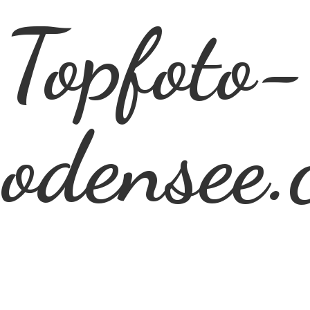
Topfoto-
odensee.