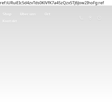
ref:iURuiEIc5d4zvTds0KlVfK7a45zQzx5TJ6Jow2IhoFg:ref
Shop
Über uns
Ort
Kontakt