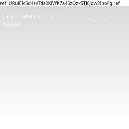
ref:iURuiEIc5d4zvTds0KlVfK7a45zQzx5TJ6Jow2IhoFg:ref
Shop
Über uns
Ort
Kontakt