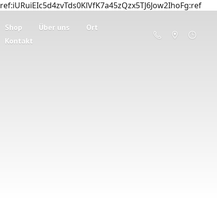
ref:iURuiEIc5d4zvTds0KlVfK7a45zQzx5TJ6Jow2IhoFg:ref
Shop
Über uns
Ort
Kontakt