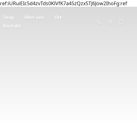
ref:iURuiEIc5d4zvTds0KlVfK7a45zQzx5TJ6Jow2IhoFg:ref
Shop
Über uns
Ort
Kontakt