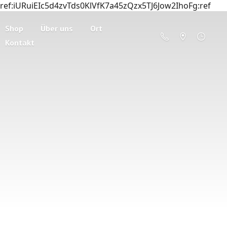
ref:iURuiEIc5d4zvTds0KlVfK7a45zQzx5TJ6Jow2IhoFg:ref
Shop
Über uns
Ort
Kontakt