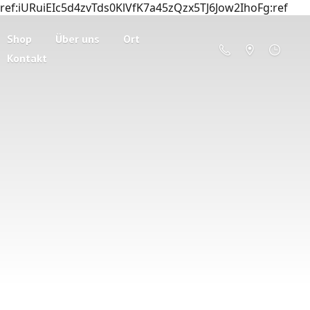
ref:iURuiEIc5d4zvTds0KlVfK7a45zQzx5TJ6Jow2IhoFg:ref
Shop
Über uns
Ort
Kontakt