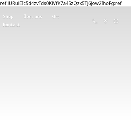
ref:iURuiEIc5d4zvTds0KlVfK7a45zQzx5TJ6Jow2IhoFg:ref
Shop
Über uns
Ort
Kontakt