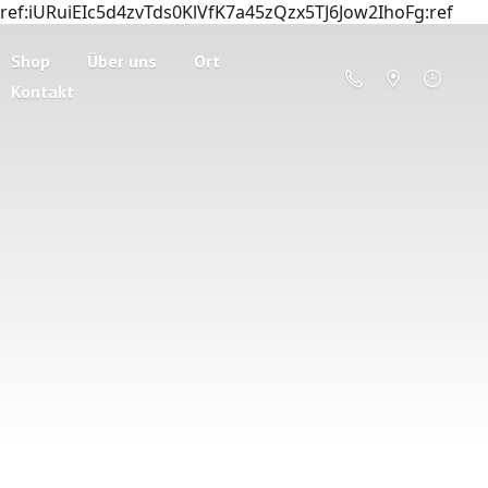
ref:iURuiEIc5d4zvTds0KlVfK7a45zQzx5TJ6Jow2IhoFg:ref
Shop
Über uns
Ort
Kontakt