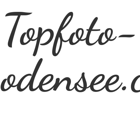
Topfoto-
odensee.