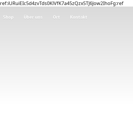
ref:iURuiEIc5d4zvTds0KlVfK7a45zQzx5TJ6Jow2IhoFg:ref
Shop
Über uns
Ort
Kontakt