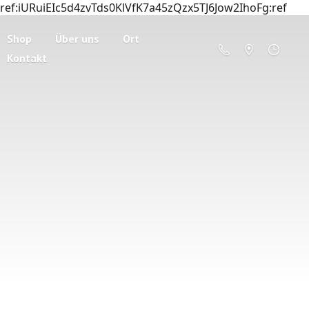
ref:iURuiEIc5d4zvTds0KlVfK7a45zQzx5TJ6Jow2IhoFg:ref
Shop
Über uns
Ort
Kontakt