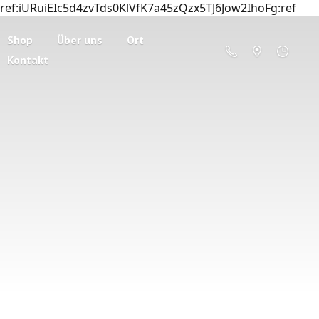
ref:iURuiEIc5d4zvTds0KlVfK7a45zQzx5TJ6Jow2IhoFg:ref
Shop
Über uns
Ort
Kontakt