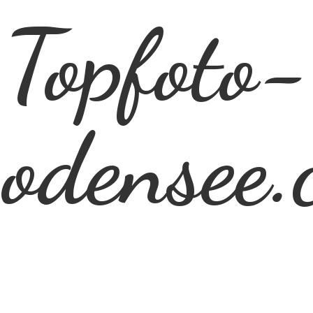
Topfoto-
odensee.