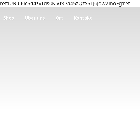
ref:iURuiEIc5d4zvTds0KlVfK7a45zQzx5TJ6Jow2IhoFg:ref
Shop
Über uns
Ort
Kontakt