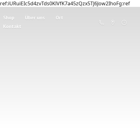
ref:iURuiEIc5d4zvTds0KlVfK7a45zQzx5TJ6Jow2IhoFg:ref
Shop
Über uns
Ort
Kontakt