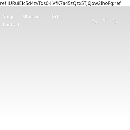
ref:iURuiEIc5d4zvTds0KlVfK7a45zQzx5TJ6Jow2IhoFg:ref
Shop
Über uns
Ort
Kontakt