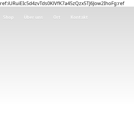
ref:iURuiEIc5d4zvTds0KlVfK7a45zQzx5TJ6Jow2IhoFg:ref
Shop
Über uns
Ort
Kontakt