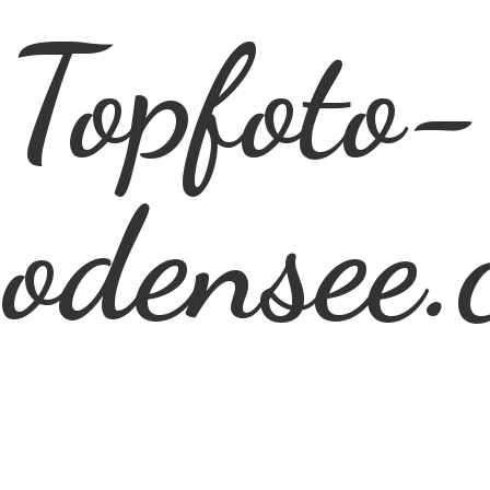
Topfoto-
odensee.