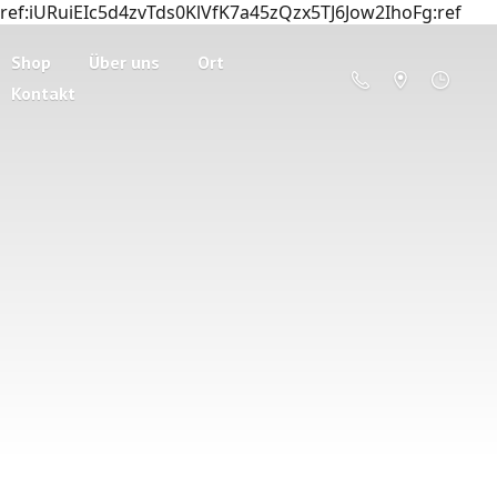
ref:iURuiEIc5d4zvTds0KlVfK7a45zQzx5TJ6Jow2IhoFg:ref
Shop
Über uns
Ort
Kontakt