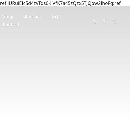
ref:iURuiEIc5d4zvTds0KlVfK7a45zQzx5TJ6Jow2IhoFg:ref
Shop
Über uns
Ort
Kontakt