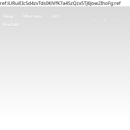
ref:iURuiEIc5d4zvTds0KlVfK7a45zQzx5TJ6Jow2IhoFg:ref
Shop
Über uns
Ort
Kontakt