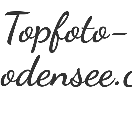
Topfoto-
odensee.