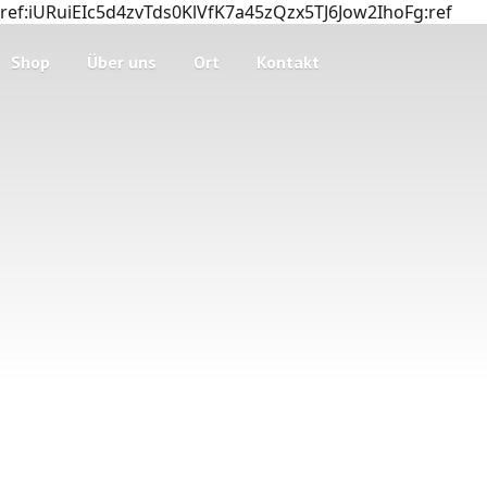
ref:iURuiEIc5d4zvTds0KlVfK7a45zQzx5TJ6Jow2IhoFg:ref
Shop
Über uns
Ort
Kontakt