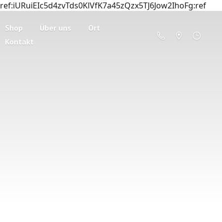
ref:iURuiEIc5d4zvTds0KlVfK7a45zQzx5TJ6Jow2IhoFg:ref
Shop
Über uns
Ort
Kontakt