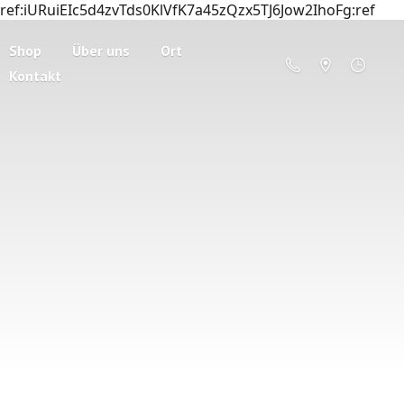
ref:iURuiEIc5d4zvTds0KlVfK7a45zQzx5TJ6Jow2IhoFg:ref
Shop
Über uns
Ort
Kontakt