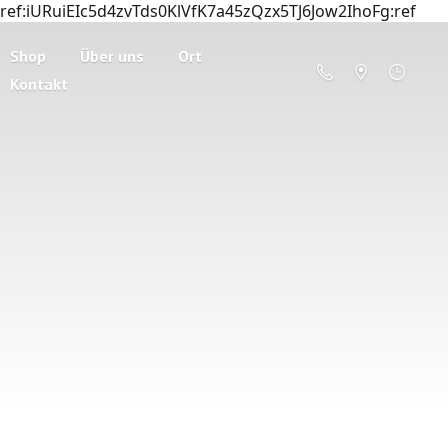
ref:iURuiEIc5d4zvTds0KlVfK7a45zQzx5TJ6Jow2IhoFg:ref
Shop
Über uns
Ort
Kontakt