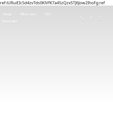
ref:iURuiEIc5d4zvTds0KlVfK7a45zQzx5TJ6Jow2IhoFg:ref
Shop
Über uns
Ort
Kontakt