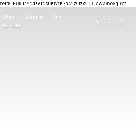
ref:iURuiEIc5d4zvTds0KlVfK7a45zQzx5TJ6Jow2IhoFg:ref
Shop
Über uns
Ort
Kontakt