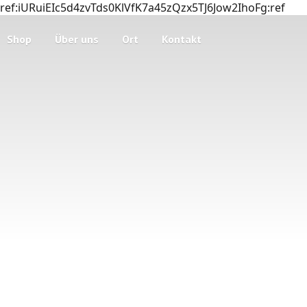
ref:iURuiEIc5d4zvTds0KlVfK7a45zQzx5TJ6Jow2IhoFg:ref
Shop
Über uns
Ort
Kontakt