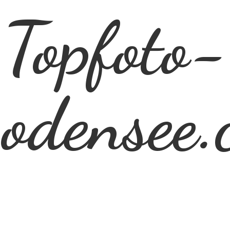
Topfoto-
odensee.