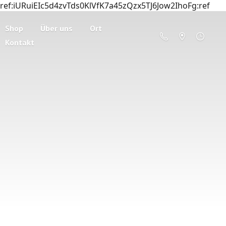
ref:iURuiEIc5d4zvTds0KlVfK7a45zQzx5TJ6Jow2IhoFg:ref
Shop
Über uns
Ort
Kontakt