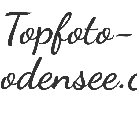
Topfoto-
odensee.