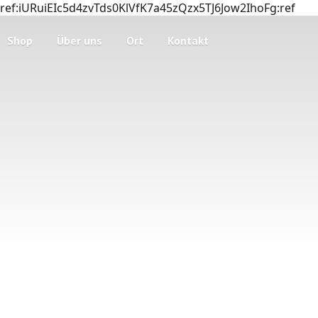
ref:iURuiEIc5d4zvTds0KlVfK7a45zQzx5TJ6Jow2IhoFg:ref
Shop
Über uns
Ort
Kontakt