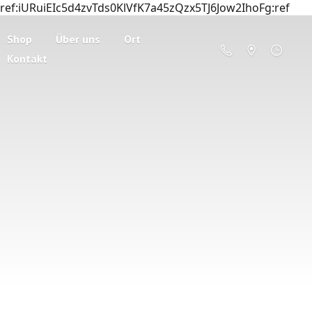
ref:iURuiEIc5d4zvTds0KlVfK7a45zQzx5TJ6Jow2IhoFg:ref
Shop
Über uns
Ort
Kontakt