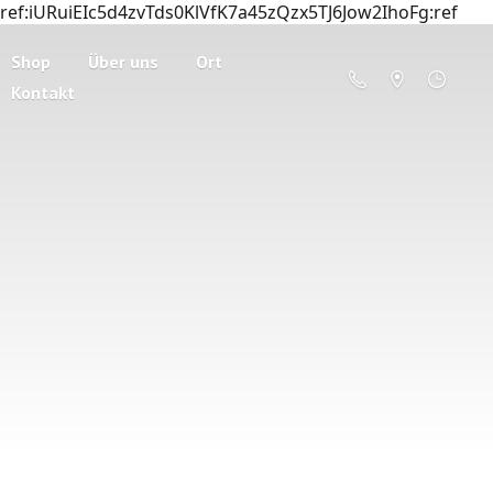
ref:iURuiEIc5d4zvTds0KlVfK7a45zQzx5TJ6Jow2IhoFg:ref
Shop
Über uns
Ort
Kontakt