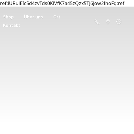
ref:iURuiEIc5d4zvTds0KlVfK7a45zQzx5TJ6Jow2IhoFg:ref
Shop
Über uns
Ort
Kontakt