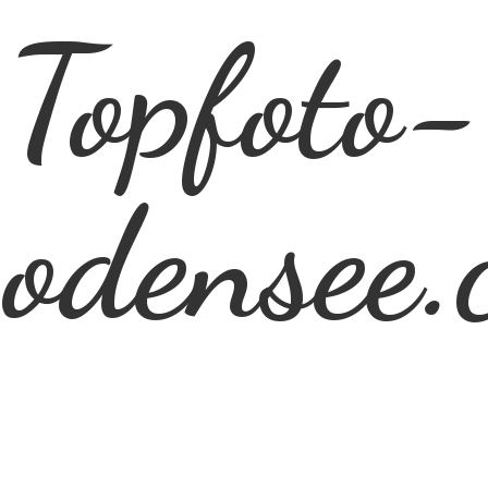
Topfoto-
odensee.