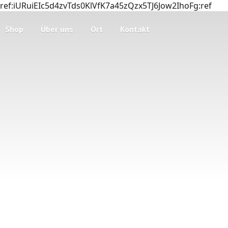
ref:iURuiEIc5d4zvTds0KlVfK7a45zQzx5TJ6Jow2IhoFg:ref
Shop
Über uns
Ort
Kontakt