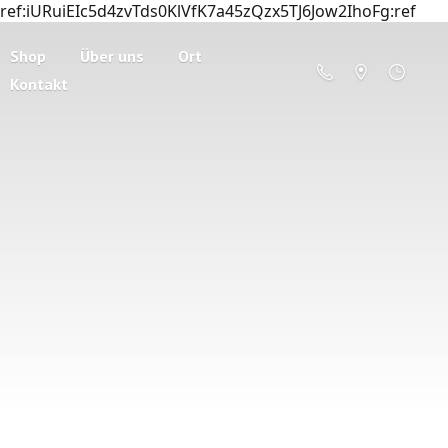
ref:iURuiEIc5d4zvTds0KlVfK7a45zQzx5TJ6Jow2IhoFg:ref
Shop
Über uns
Ort
Kontakt