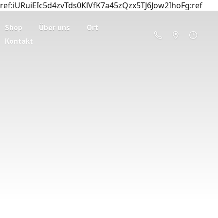
ref:iURuiEIc5d4zvTds0KlVfK7a45zQzx5TJ6Jow2IhoFg:ref
Shop
Über uns
Ort
Kontakt